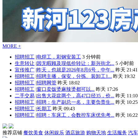
MORE +
招聘招工
|
电焊工，彩钢安装工
3 分钟前
生意转让
|
因无暇顾及现低价转让：新兴街北...
5 小时前
宣传推广
|
昨天，也就是2026年8月6号，中午...
昨天 21:41
招聘招工
|
招聘主播，保安，分拣、装卸工1...
昨天 19:32
招聘招工
|
招聘网管
昨天 18:02
招聘招工
|
窗口卖饭烫麻辣烫都可以...
昨天 17:26
二手交易
|
出售大花盆两个，高47口径35，价...
昨天 11:10
招聘招工
|
招聘：生产副总一名，主要负责生...
昨天 10:25
招聘招工
|
长期工
昨天 09:43
招聘招工
|
招聘：车床工，会数控车床优先考...
昨天 16:22
推荐店铺
餐饮美食
休闲娱乐
酒店旅游
购物天地
生活服务
汽车