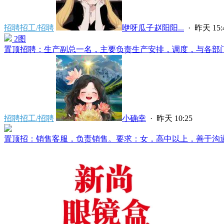
招聘招工/招聘
咿呀瓜子赵阳阳...
·
昨天 15:
2图
置顶
招聘：生产副总一名，主要负责生产安排，调度，与各部门沟
招聘招工/招聘
小确幸
·
昨天 10:25
置顶
招：销售客服，负责销售。要求：女，高中以上，善于沟通。