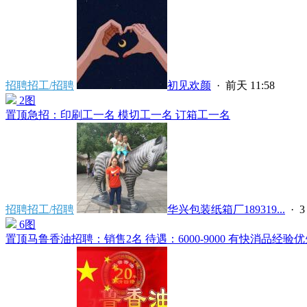
招聘招工/招聘
初见欢颜
·
前天 11:58
2图
置顶
急招：印刷工一名 模切工一名 订箱工一名
招聘招工/招聘
华兴包装纸箱厂189319...
·
3
6图
置顶
马鲁香油招聘：销售2名 待遇：6000-9000 有快消品经验优