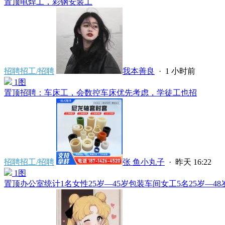
置顶
电焊工，彩钢安装工
招聘招工/招聘
我本善良
·
1 小时前
1图
置顶
招聘：车床工，会数控车床优先考虑，学徒工也招
招聘招工/招聘
张 鱼小丸子
·
昨天 16:22
1图
置顶
办公室统计1名女性25岁—45岁包装车间女工5名25岁—48岁