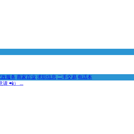
家政服务
商家百业
求职信息
二手交易
电话本
） ...