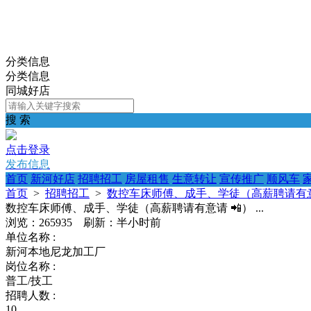
分类信息
分类信息
同城好店
搜 索
点击登录
发布信息
首页
新河好店
招聘招工
房屋租售
生意转让
宣传推广
顺风车
首页
>
招聘招工
>
数控车床师傅、成手、学徒（高薪聘请有意请 
数控车床师傅、成手、学徒（高薪聘请有意请 📲） ...
浏览：265935 刷新：
半小时前
单位名称 :
新河本地尼龙加工厂
岗位名称 :
普工/技工
招聘人数 :
10