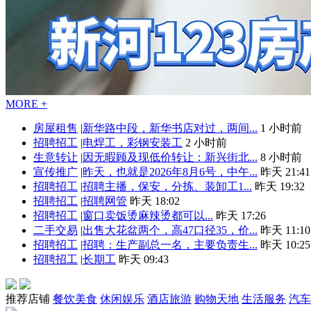
MORE +
房屋租售
|
新华路中段，新华书店对过，两间...
1 小时前
招聘招工
|
电焊工，彩钢安装工
2 小时前
生意转让
|
因无暇顾及现低价转让：新兴街北...
8 小时前
宣传推广
|
昨天，也就是2026年8月6号，中午...
昨天 21:41
招聘招工
|
招聘主播，保安，分拣、装卸工1...
昨天 19:32
招聘招工
|
招聘网管
昨天 18:02
招聘招工
|
窗口卖饭烫麻辣烫都可以...
昨天 17:26
二手交易
|
出售大花盆两个，高47口径35，价...
昨天 11:10
招聘招工
|
招聘：生产副总一名，主要负责生...
昨天 10:25
招聘招工
|
长期工
昨天 09:43
推荐店铺
餐饮美食
休闲娱乐
酒店旅游
购物天地
生活服务
汽车