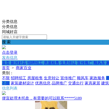
分类信息
分类信息
同城好店
搜 索
点击登录
发布信息
首页
新河好店
招聘招工
房屋租售
生意转让
宣传推广
顺风车
首页
>
商家百业
类别：
不限
招聘招工
房屋租售
生意转让
宣传推广
顺风车
家政服务
不限
家装建材设计
优惠信息
品牌推广
交通出行
家具家居
建筑
信息列表
便宜处理木托盘，有需要的可以联系*****5189