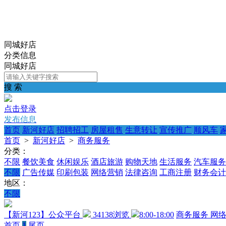
同城好店
分类信息
同城好店
搜 索
点击登录
发布信息
首页
新河好店
招聘招工
房屋租售
生意转让
宣传推广
顺风车
首页
>
新河好店
>
商务服务
分类：
不限
餐饮美食
休闲娱乐
酒店旅游
购物天地
生活服务
汽车服务
不限
广告传媒
印刷包装
网络营销
法律咨询
工商注册
财务会计
地区：
不限
【新河123】公众平台
34138浏览
8:00-18:00
商务服务
网
首页
1
尾页