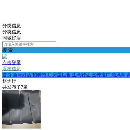
分类信息
分类信息
同城好店
搜 索
点击登录
发布信息
首页
新河好店
招聘招工
房屋租售
生意转让
宣传推广
顺风车
赵子行
共发布了
7
条