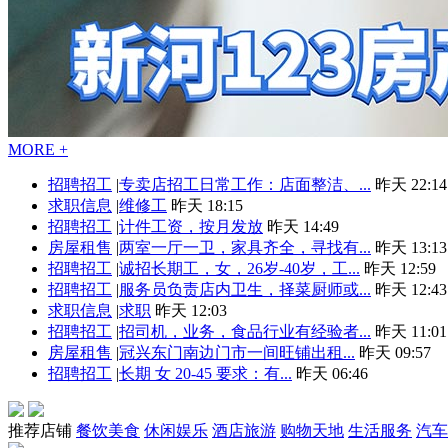
MORE +
招聘招工
|
专卖店招工日常工作：店面整洁、...
昨天 22:14
求职信息
|
维修工
昨天 18:15
招聘招工
|
计件工资，按月发放
昨天 14:49
房屋租售
|
两室一厅一卫，家具齐全，寻找有...
昨天 13:13
招聘招工
|
诚招长期工，女，26岁-40岁，工...
昨天 12:59
招聘招工
|
服务员负责店内卫生，择菜厨师或...
昨天 12:43
求职信息
|
求职
昨天 12:03
招聘招工
|
招司机，业务，食品行业有经验者...
昨天 11:01
房屋租售
|
冠兴东门南边门市一间旺铺出租...
昨天 09:57
招聘招工
|
长期 女 20-45 要求：有...
昨天 06:46
推荐店铺
餐饮美食
休闲娱乐
酒店旅游
购物天地
生活服务
汽车