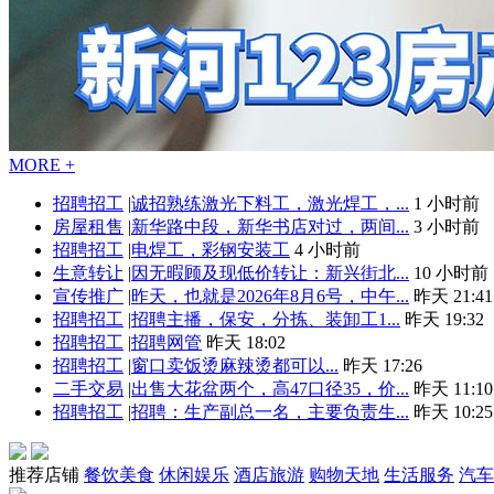
MORE +
招聘招工
|
诚招熟练激光下料工，激光焊工，...
1 小时前
房屋租售
|
新华路中段，新华书店对过，两间...
3 小时前
招聘招工
|
电焊工，彩钢安装工
4 小时前
生意转让
|
因无暇顾及现低价转让：新兴街北...
10 小时前
宣传推广
|
昨天，也就是2026年8月6号，中午...
昨天 21:41
招聘招工
|
招聘主播，保安，分拣、装卸工1...
昨天 19:32
招聘招工
|
招聘网管
昨天 18:02
招聘招工
|
窗口卖饭烫麻辣烫都可以...
昨天 17:26
二手交易
|
出售大花盆两个，高47口径35，价...
昨天 11:10
招聘招工
|
招聘：生产副总一名，主要负责生...
昨天 10:25
推荐店铺
餐饮美食
休闲娱乐
酒店旅游
购物天地
生活服务
汽车