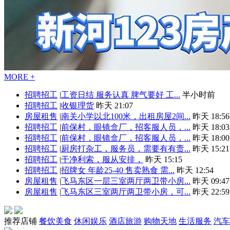
MORE +
招聘招工
|
工资日结 服务认真 脾气要好 工...
半小时前
招聘招工
|
收银理货
昨天 21:07
房屋租售
|
南关小学以北100米，出租房屋2间...
昨天 18:56
招聘招工
|
前保村，眼镜盒厂，招客服人员，...
昨天 18:03
招聘招工
|
前保村，眼镜盒厂，招客服人员，...
昨天 18:00
招聘招工
|
厨房打杂工，服务员，需要有有责...
昨天 15:21
招聘招工
|
干净利索，服从安排，
昨天 15:15
招聘招工
|
招牌女 年龄25-40 售卖熟食 需...
昨天 12:54
房屋租售
|
飞马东区一层三室两厅两卫带小房...
昨天 09:47
房屋租售
|
飞马东区三室两厅两卫带小房，可...
昨天 22:59
推荐店铺
餐饮美食
休闲娱乐
酒店旅游
购物天地
生活服务
汽车